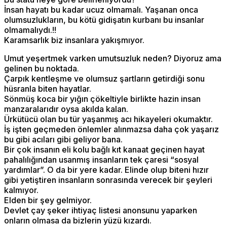
İnsan hayatı bu kadar ucuz olmamalı. Yaşanan onca
olumsuzlukların, bu kötü gidişatın kurbanı bu insanlar
olmamalıydı.!!
Karamsarlık biz insanlara yakışmıyor.
Umut yeşertmek varken umutsuzluk neden? Diyoruz ama
gelinen bu noktada.
Çarpık kentleşme ve olumsuz şartların getirdiği sonu
hüsranla biten hayatlar.
Sönmüş koca bir yığın çökeltiyle birlikte hazin insan
manzaralarıdır oysa akılda kalan.
Ürkütücü olan bu tür yaşanmış acı hikayeleri okumaktır.
İş işten geçmeden önlemler alınmazsa daha çok yaşarız
bu gibi acıları gibi geliyor bana.
Bir çok insanın eli kolu bağlı kıt kanaat geçinen hayat
pahalılığından usanmış insanların tek çaresi “sosyal
yardımlar”. O da bir yere kadar. Elinde olup biteni hızır
gibi yetiştiren insanların sonrasında verecek bir şeyleri
kalmıyor.
Elden bir şey gelmiyor.
Devlet çay şeker ihtiyaç listesi anonsunu yaparken
onların olmasa da bizlerin yüzü kızardı.