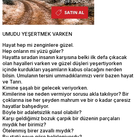
UMUDU YEŞERTMEK VARKEN
Hayat hep mi zenginlere güzel.
Hep onların mi yüzü güler?
Hayatta sıradan insanın karşısına belki ilk defa çıkacak
olan hayalleri varken ve güzel düşleri yeşertiyorken
içinde kurdukları yaşamların kabus olacağını nerden
bilsin. Umulanın tersini ummadıklarımızı verir bazen hayat
ve Tanrı.
Kimine şaşalı bir gelecek veriyorken.
Kimilerine ise neden vermiyor sorusu akla takılıyor? Bir
çoklarına ise her şeyden mahrum ve bir o kadar çaresiz
hayatlar bahşediyor.
Böyle bir adaletsizlik nasıl olabilir?
Karşı geldiğimiz bozuk çarpık bir düzenin parçaları
mıydık her birimiz?
Ötelenmiş birer zavallı mıydık?
Bu statü neye göre belirleniyordu?