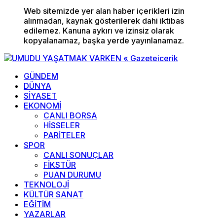
Web sitemizde yer alan haber içerikleri izin
alınmadan, kaynak gösterilerek dahi iktibas
edilemez. Kanuna aykırı ve izinsiz olarak
kopyalanamaz, başka yerde yayınlanamaz.
GÜNDEM
DÜNYA
SİYASET
EKONOMİ
CANLI BORSA
HİSSELER
PARİTELER
SPOR
CANLI SONUÇLAR
FİKSTÜR
PUAN DURUMU
TEKNOLOJİ
KÜLTÜR SANAT
EĞİTİM
YAZARLAR