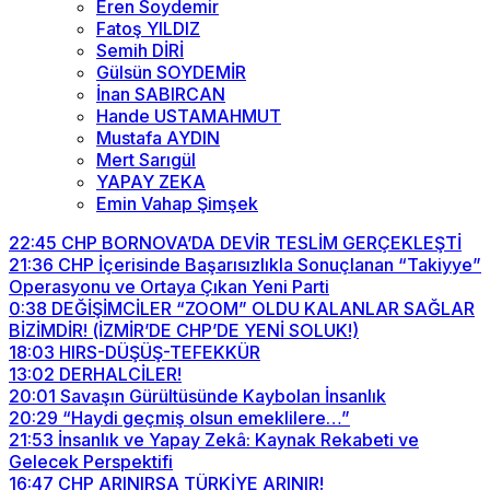
Eren Soydemir
Fatoş YILDIZ
Semih DİRİ
Gülsün SOYDEMİR
İnan SABIRCAN
Hande USTAMAHMUT
Mustafa AYDIN
Mert Sarıgül
YAPAY ZEKA
Emin Vahap Şimşek
22:45
CHP BORNOVA’DA DEVİR TESLİM GERÇEKLEŞTİ
21:36
CHP İçerisinde Başarısızlıkla Sonuçlanan “Takiyye”
Operasyonu ve Ortaya Çıkan Yeni Parti
0:38
DEĞİŞİMCİLER “ZOOM” OLDU KALANLAR SAĞLAR
BİZİMDİR! (İZMİR’DE CHP’DE YENİ SOLUK!)
18:03
HIRS-DÜŞÜŞ-TEFEKKÜR
13:02
DERHALCİLER!
20:01
Savaşın Gürültüsünde Kaybolan İnsanlık
20:29
“Haydi geçmiş olsun emeklilere…”
21:53
İnsanlık ve Yapay Zekâ: Kaynak Rekabeti ve
Gelecek Perspektifi
16:47
CHP ARINIRSA TÜRKİYE ARINIR!