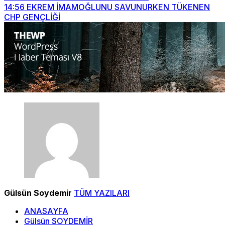
14:56
EKREM İMAMOĞLUNU SAVUNURKEN TÜKENEN
CHP GENÇLİĞİ
Gülsün Soydemir
TÜM YAZILARI
ANASAYFA
Gülsün SOYDEMİR