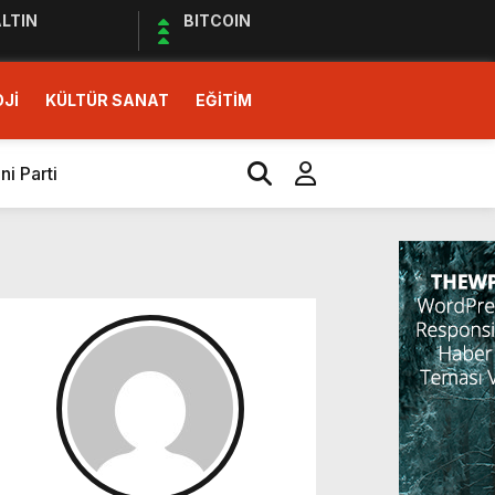
LTIN
BITCOIN
Jİ
KÜLTÜR SANAT
EĞİTİM
i Parti
İ SOLUK!)