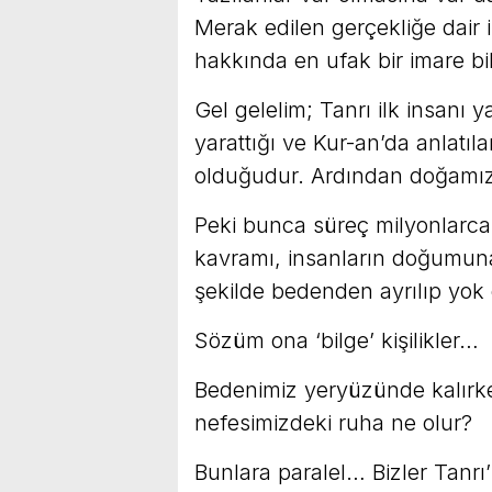
Merak edilen gerçekliğe dair
hakkında en ufak bir imare b
Gel gelelim; Tanrı ilk insanı
yarattığı ve Kur-an’da anlatı
olduğudur. Ardından doğamızın
Peki bunca süreç milyonlarca y
kavramı, insanların doğumuna
şekilde bedenden ayrılıp yo
Sözüm ona ‘bilge’ kişilikler…
Bedenimiz yeryüzünde kalırk
nefesimizdeki ruha ne olur?
Bunlara paralel… Bizler Tanrı’