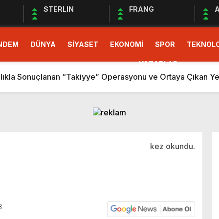
STERLIN
FRANG
A
NDEM
DÜNYA
SİYASET
EKONOMİ
SPOR
TEKNOLO
AVUNURKEN TÜKENEN CHP GENÇLİĞİ
R TESLİM GERÇEKLEŞTİ
YAZARLAR
zlıkla Sonuçlanan “Takiyye” Operasyonu ve Ortaya Çıkan Yen
OLDU KALANLAR SAĞLAR BİZİMDİR! (İZMİR’DE CHP’DE YEN
R
ybolan İnsanlık
kez okundu.
eklilere…”
 Kaynak Rekabeti ve Gelecek Perspektifi
ARINIR!
AVUNURKEN TÜKENEN CHP GENÇLİĞİ
3
R TESLİM GERÇEKLEŞTİ