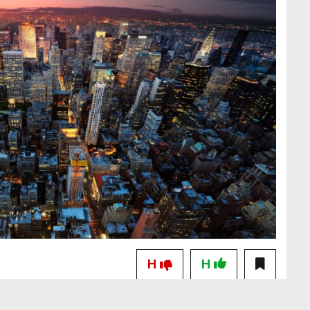
H
H
ŞEHİRLER TUZAK HİKAYER İSE UZAK