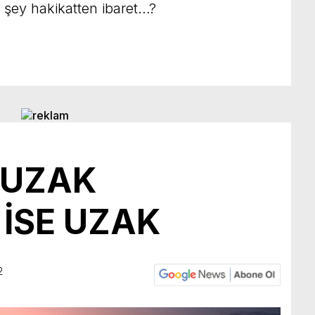
r şey hakikatten ibaret…?
TUZAK
 İSE UZAK
2